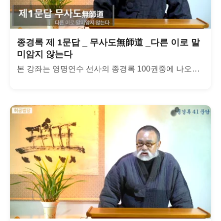
종경록 제 1문답 _ 무사도無師道 _다른 이로 말
미암지 않는다
본 강좌는 영명연수 선사의 종경록 100권중에 나오는 300문...