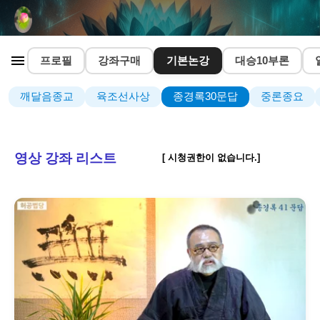
프로필
강좌구매
기본논강
대승10부론
깨달음종교
육조선사상
종경록30문답
중론종요
영상 강좌 리스트
[ 시청권한이 없습니다.]