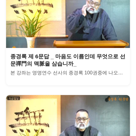
종경록 제 6문답 _ 마음도 이름인데 무엇으로 선
문禪門의 맥脈을 삼습니까_
본 강좌는 영명연수 선사의 종경록 100권중에 나오는 300문...