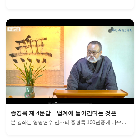
종경록 제 4문답 _ 법계에 들어간다는 것은_
본 강좌는 영명연수 선사의 종경록 100권중에 나오는 300문...