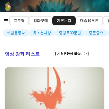
프로필
강좌구매
기본논강
대승10부론
깨달음종교
육조선사상
종경록30문답
중론종요
영상 강좌 리스트
[ 시청권한이 없습니다.]