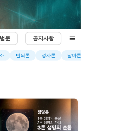
법문
공지사항
소
번뇌론
성자론
달마론
생명론
견성