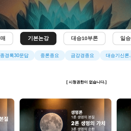
구매
기본논강
대승10부론
일승
종경록30문답
중론종요
금강경종요
대승기신론.
[ 시청권한이 없습니다.]