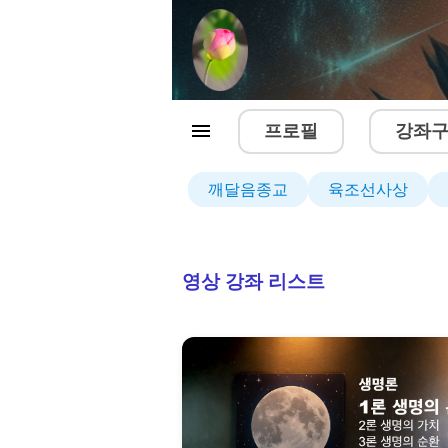
프로필
강좌
깨달음종교
육조선사상
영상 강좌 리스트