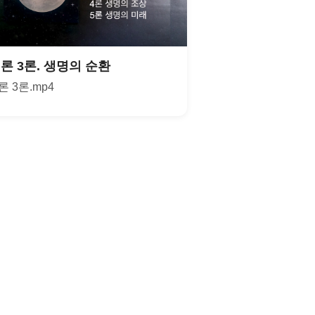
론 3론. 생명의 순환
 3론.mp4