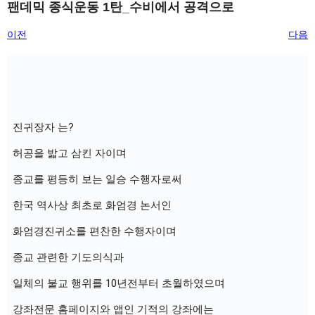
팬데믹 종식운동 1탄_수비에서 공격으로
이전
다음
진귀장자 는?
허공을 밟고 삼킨 자이며
종교를 평등히 보는 일승 수행자로써 
한국 역사상 최초로 화엄경 논서인
화엄경진귀소를 편찬한 수행자이며
종교 관련한 기도의식과
일체의 불교 행위를 10년전부터 초월하였으며
강좌전문 홈페이지와 앱인 기적의 강좌에는