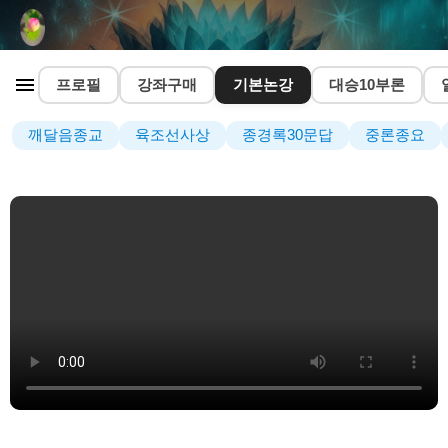
프로필
강좌구매
기본논강
대승10부론
깨달음종교
육조선사상
종경록30문답
중론종요