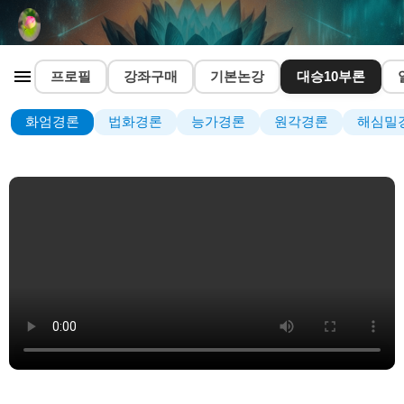
프로필
강좌구매
기본논강
대승10부론
화엄경론
법화경론
능가경론
원각경론
해심밀