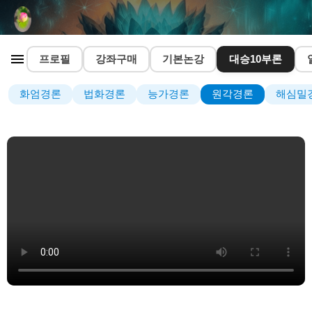
프로필
강좌구매
기본논강
대승10부론
화엄경론
법화경론
능가경론
원각경론
해심밀