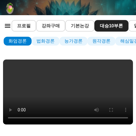
프로필
강좌구매
기본논강
대승10부론
화엄경론
법화경론
능가경론
원각경론
해심밀