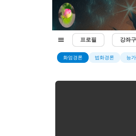
프로필
강좌
화엄경론
법화경론
능가