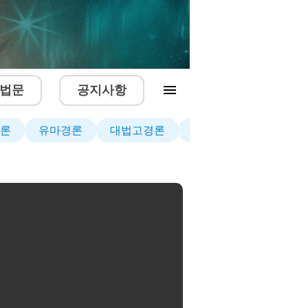
법문
공지사항
론
유마경론
대법고경론
열반경론