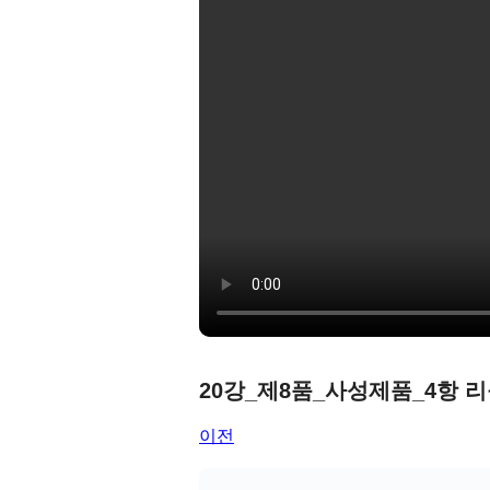
20강_제8품_사성제품_4항 
이전