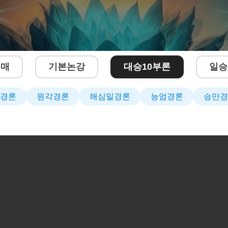
구매
기본논강
대승10부론
일승
경론
원각경론
해심밀경론
능엄경론
승만경