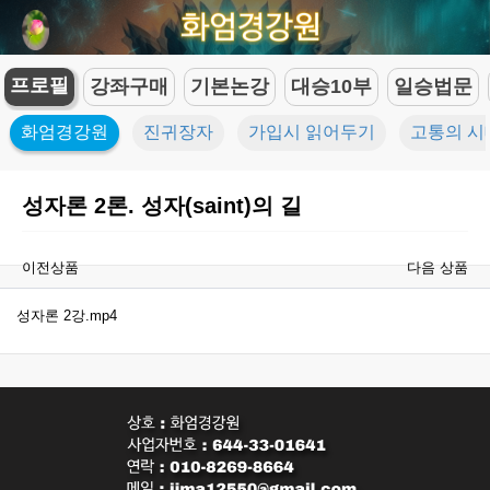
프로필
강좌구매
기본논강
대승10부
일승법문
화엄경강원
진귀장자
가입시 읽어두기
고통의 시
성자론 2론. 성자(saint)의 길
이전상품
다음 상품
성자론 2강.mp4