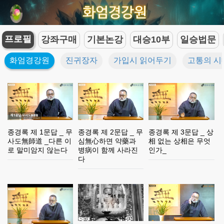
프로필
강좌구매
기본논강
대승10부
일승법문
화엄경강원
진귀장자
가입시 읽어두기
고통의 시
종경록 제 1문답 _ 무
종경록 제 2문답 _ 무
종경록 제 3문답 _ 상
사도無師道 _다른 이
심無心하면 약藥과
相 없는 상相은 무엇
로 말미암지 않는다
병病이 함께 사라진
인가_
다