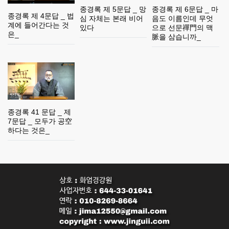
종경록 제 5문답 _ 망
종경록 제 6문답 _ 마
종경록 제 4문답 _ 법
심 자체는 본래 비어
음도 이름인데 무엇
계에 들어간다는 것
있다
으로 선문禪門의 맥
은_
脈을 삼습니까_
종경록 41 문답 _ 제
7문답 _ 모두가 공空
하다는 것은_