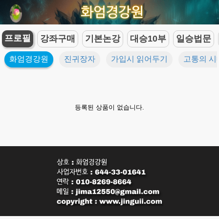
프로필
강좌구매
기본논강
대승10부
일승법문
화엄경강원
진귀장자
가입시 읽어두기
고통의 시
등록된 상품이 없습니다.