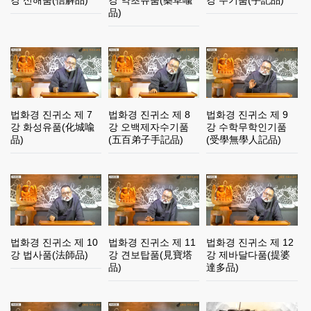
品)
법화경 진귀소 제 7
법화경 진귀소 제 8
법화경 진귀소 제 9
강 화성유품(化城喩
강 오백제자수기품
강 수학무학인기품
品)
(五百弟子手記品)
(受學無學人記品)
법화경 진귀소 제 10
법화경 진귀소 제 11
법화경 진귀소 제 12
강 법사품(法師品)
강 견보탑품(見寶塔
강 제바달다품(提婆
品)
達多品)