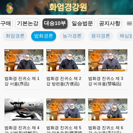
대승10부
좌구매
기본논강
일승법문
공지사항
화엄경론
법화경론
능가경론
원각경론
해심
법화경 진귀소 제 1
법화경 진귀소 제 2
법화경 진귀소 제 3
강 서품(序品)
강 방편품(方便品)
강 비유품(譬喩品)
법화경 진귀소 제 4
법화경 진귀소 제 5
법화경 진귀소 제 6
강 신해품(信解品)
강 약초유품(藥草喩
강 수기품(手記品)