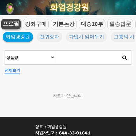
프로필
강좌구매
기본논강
대승10부
일승법문
화엄경강원
진귀장자
가입시 읽어두기
고통의 시
전체보기
자료가 없습니다.