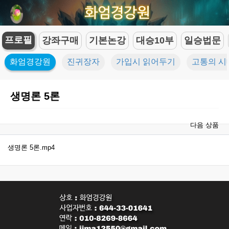
프로필
강좌구매
기본논강
대승10부
일승법문
화엄경강원
진귀장자
가입시 읽어두기
고통의 시
생명론 5론
다음 상품
생명론 5론.mp4