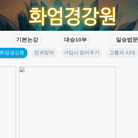
기본논강
대승10부
일승법
화엄경강원
진귀장자
가입시 읽어두기
고통의 시대