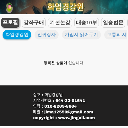
프로필
강좌구매
기본논강
대승10부
일승법문
화엄경강원
진귀장자
가입시 읽어두기
고통의 시
등록된 상품이 없습니다.