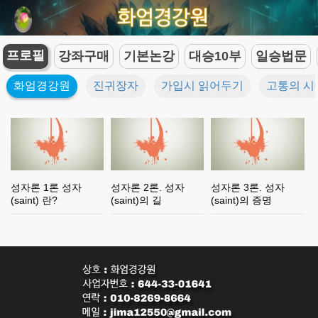
프로필
강좌구매
기본논강
대승10부
일승법문
화엄경강원
진귀장자
가입시 읽어두기
고통의 시
성자론 1론 성자
성자론 2론. 성자
성자론 3론. 성자
(saint) 란?
(saint)의 길
(saint)의 증명