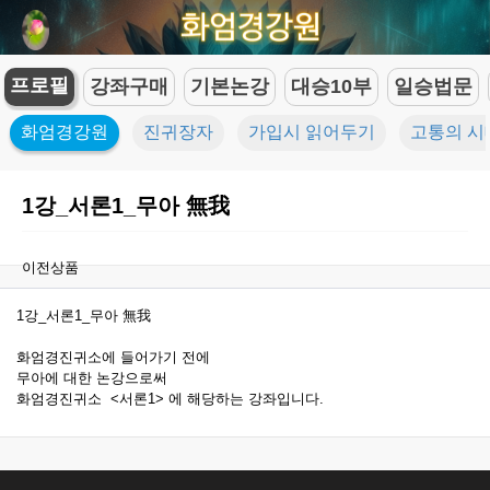
프로필
강좌구매
기본논강
대승10부
일승법문
화엄경강원
진귀장자
가입시 읽어두기
고통의 시
1강_서론1_무아 無我
이전상품
1강_서론1_무아 無我
화엄경진귀소에 들어가기 전에
무아에 대한 논강으로써
화엄경진귀소 <서론1> 에 해당하는 강좌입니다.