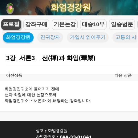
프로필
강좌구매
기본논강
대승10부
일승법문
화엄경강원
진귀장자
가입시 읽어두기
고통의 시
3강_서론3 _ 선(禪)과 화엄(華嚴)
이전상품
다음 상품
화엄경진귀소에 들어가기 전에
선과 화엄에 대한 논강으로써
화엄경진귀소 <서론3> 에 해당하는 강좌입니다.