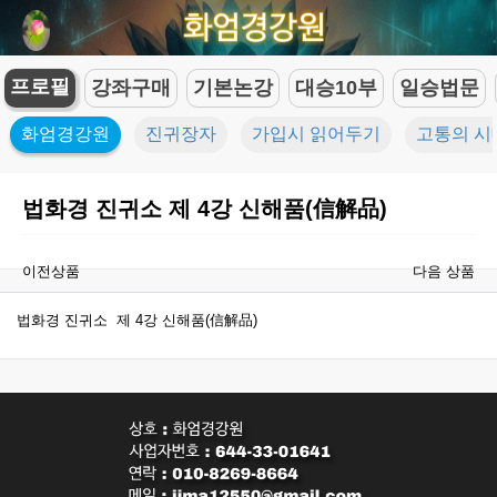
프로필
강좌구매
기본논강
대승10부
일승법문
화엄경강원
진귀장자
가입시 읽어두기
고통의 시
법화경 진귀소 제 4강 신해품(信解品)
이전상품
다음 상품
법화경 진귀소 제 4강 신해품(信解品)