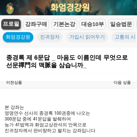
프로필
강좌구매
기본논강
대승10부
일승법문
화엄경강원
진귀장자
가입시 읽어두기
고통의 시
종경록 제 6문답 _ 마음도 이름인데 무엇으로
선문禪門의 맥脈을 삼습니까_
이전상품
다음 상품
본 강좌는

영명연수 선사의 종경록 100권중에 나오는

300문답 중에 41문답을 발췌하여

능가 41법맥과 화엄교상판석의 안목으로

진귀장자께서 판비량하고 펼치는 강좌입니다.