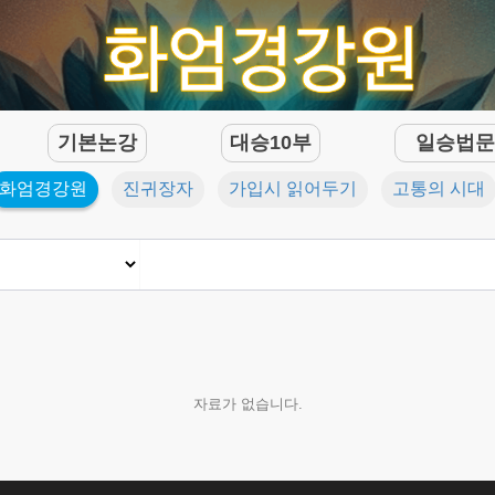
기본논강
대승10부
일승법
화엄경강원
진귀장자
가입시 읽어두기
고통의 시대
자료가 없습니다.